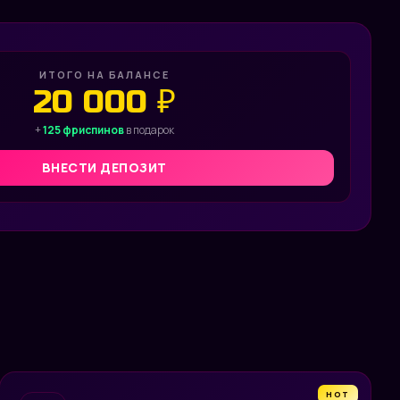
ИТОГО НА БАЛАНСЕ
20 000 ₽
+
125 фриспинов
в подарок
ВНЕСТИ ДЕПОЗИТ
HOT