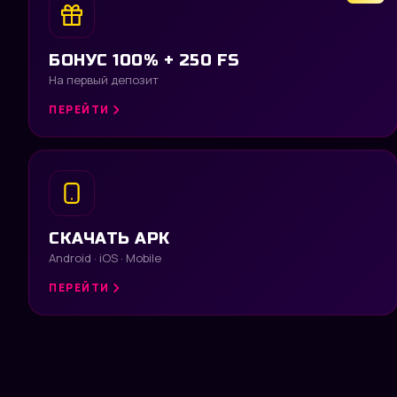
БОНУС 100% + 250 FS
На первый депозит
ПЕРЕЙТИ
СКАЧАТЬ APK
Android · iOS · Mobile
ПЕРЕЙТИ