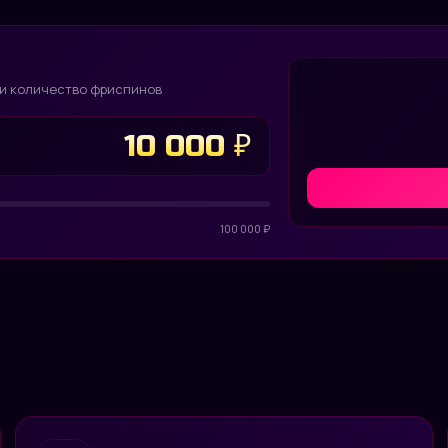
 и количество фриспинов
10 000 ₽
100 000 ₽