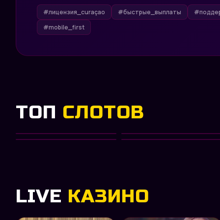
#лицензия_curaçao
#быстрые_выплаты
#подде
#mobile_first
ТОП
СЛОТОВ
Gates of Olympus 1000
Big Bass Bonanza
HOT
Hot Fruit
Phoenix Rising
NEW
PRAGMATIC PLAY
PRAGMATIC PLAY
MICROGAMING
PLAY’N GO
LIVE
КАЗИНО