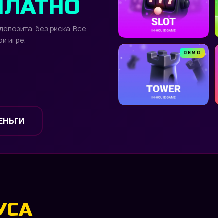
ПЛАТНО
 депозита, без риска. Все
й игре.
DEMO
ЕНЬГИ
УСА