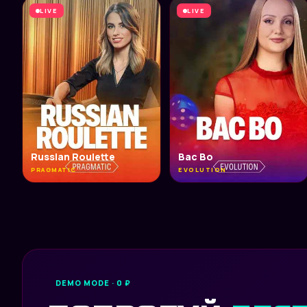
LIVE
LIVE
K
Russian Roulette
Bac Bo
PRAGMATIC
EVOLUTION
DEMO MODE · 0 ₽