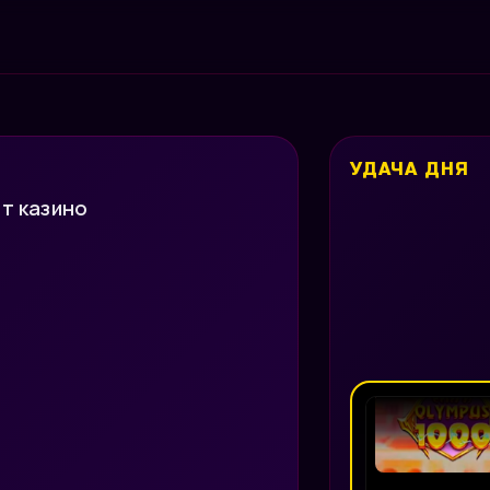
УДАЧА ДНЯ
т казино