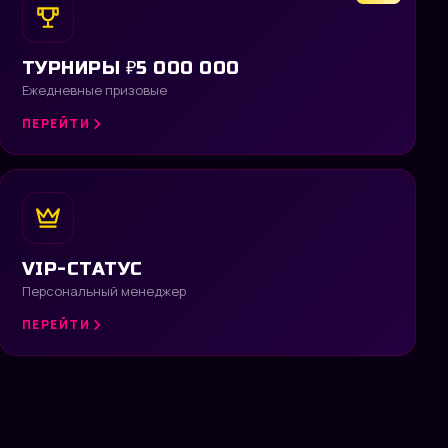
ТУРНИРЫ ₽5 000 000
Ежедневные призовые
ПЕРЕЙТИ
VIP-СТАТУС
Персональный менеджер
ПЕРЕЙТИ