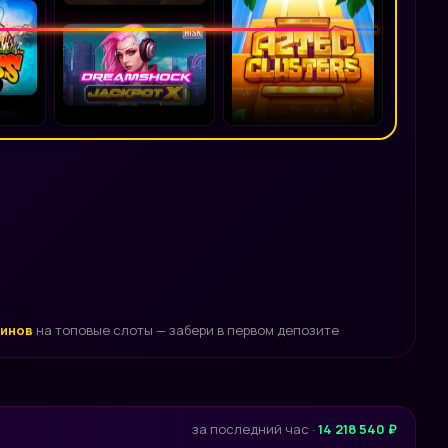
пинов
на топовые слоты — забери в первом депозите
за последний час ·
14 218 540 ₽