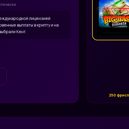
атически
международной лицензией
овенные выплаты в крипту и на
выбрали Кент.
250 фрис