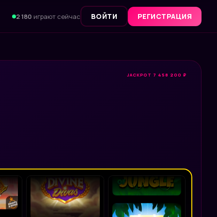
ВОЙТИ
РЕГИСТРАЦИЯ
2 180
играют сейчас
JACKPOT 7 458 200 ₽