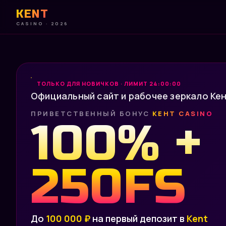
KENT
CASINO · 2026
ТОЛЬКО ДЛЯ НОВИЧКОВ · ЛИМИТ 24:00:00
Официальный сайт и рабочее зеркало Кен
ПРИВЕТСТВЕННЫЙ БОНУС
КЕНТ CASINO
100% +
250FS
До
100 000 ₽
на первый депозит в
Kent