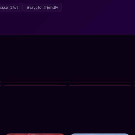
ржка_24/7
#crypto_friendly
Diamond of Jungle
Aztec Clusters
NEW
Fruit Machine
Capymania Yellow
HOT
NETENT
PRAGMATIC PLAY
MICROGAMING
PRAGMATIC PLAY